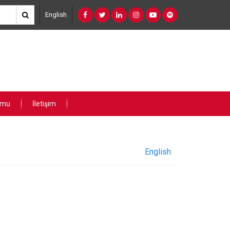
English
umu
İletişim
English