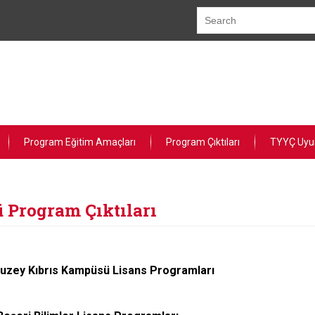
Program Eğitim Amaçları
Program Çıktıları
TYYÇ Uy
Program Çıktıları
zey Kıbrıs Kampüsü Lisans Programları