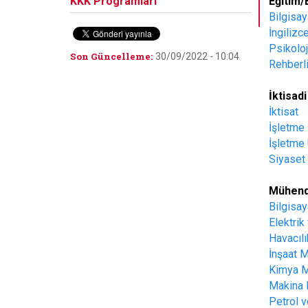
KKK Programları
Eğitim/
Bilgisay
İngilizc
Psikoloj
Son Güncelleme:
30/09/2022 - 10:04
Rehberl
İktisadi
İktisat
İşletme
İşletme
Siyaset 
Mühendi
Bilgisay
Elektrik
Havacıl
İnşaat M
Kimya M
Makina 
Petrol 